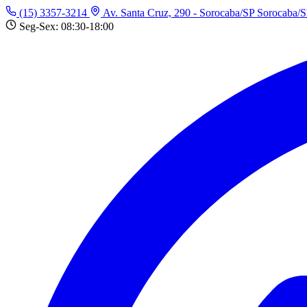
(15) 3357-3214
Av. Santa Cruz, 290 - Sorocaba/SP
Sorocaba/
Seg-Sex: 08:30-18:00