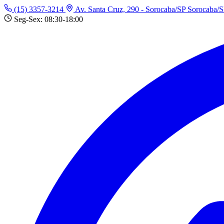
(15) 3357-3214
Av. Santa Cruz, 290 - Sorocaba/SP
Sorocaba/
Seg-Sex: 08:30-18:00